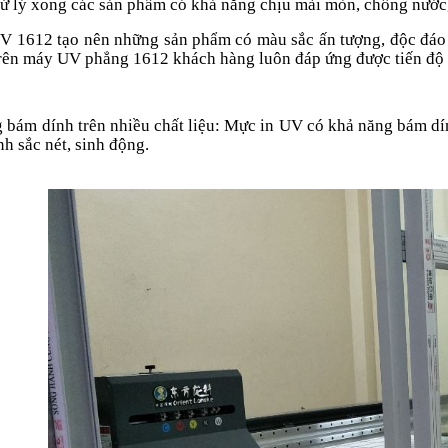
xử lý xong các sản phẩm có khả năng chịu mài mòn, chống nước
V 1612 tạo nên những sản phẩm có màu sắc ấn tượng, độc đáo 
trên máy UV phẳng 1612 khách hàng luôn đáp ứng được tiến độ đ
 bám dính trên nhiều chất liệu: Mực in UV có khả năng bám dính
nh sắc nét, sinh động.