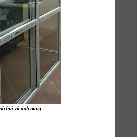
ánh bụi và ánh nắng
.