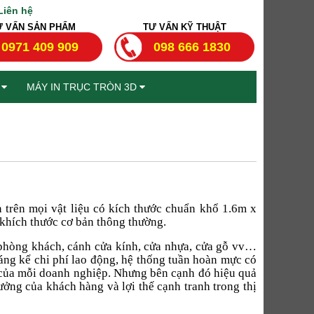
Liên hệ
Ư VẤN SẢN PHẨM
TƯ VẤN KỸ THUẬT
0971 409 909
098 666 1830
T
MÁY IN TRỤC TRÒN 3D
in trên mọi vật liệu có kích thước chuẩn khổ 1.6m x
khích thước cơ bản thông thường.
 phòng khách, cánh cửa kính, cửa nhựa, cửa gỗ vv…
ng kể chi phí lao động, hệ thống tuần hoàn mực có
ết của mỗi doanh nghiệp. Nhưng bên cạnh đó hiệu quả
ưởng của khách hàng và lợi thế cạnh tranh trong thị