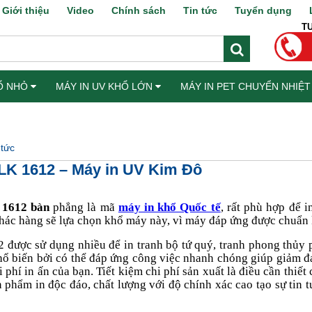
Giới thiệu
Video
Chính sách
Tin tức
Tuyển dụng
T
HỔ NHỎ
MÁY IN UV KHỔ LỚN
MÁY IN PET CHUYỂN NHIỆ
KIỆN
 tức
LK 1612 – Máy in UV Kim Đô
 1612 bàn
phẳng là mã
máy in khổ Quốc tế
, rất phù hợp để 
hác hàng sẽ lựa chọn khổ máy này, vì máy đáp ứng được chuẩn 
 được sử dụng nhiều để in tranh bộ tứ quý, tranh phong thủy
ổ biến bởi có thể đáp ứng công việc nhanh chóng giúp giảm đá
i phí in ấn của bạn. Tiết kiệm chi phí sản xuất là điều cần thi
n phẩm in độc đáo, chất lượng với độ chính xác cao tạo sự tin t