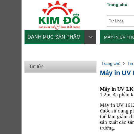
Trang chủ
DANH MỤC SẢN PHẨM
MÁY IN UV K
MỰC IN-PHỤ 
Trang chủ
Tin
Tin tức
Máy in UV 
Máy in UV LK
1.2m, đa phần k
Máy in UV 1612
được sử dụng ph
thể làm giảm ch
sản xuất các sả
trường.