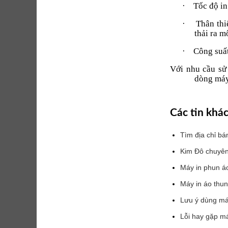
·
Tốc độ in
·
Thân thi
thải ra m
·
Công suất
Với nhu cầu sử
dòng máy
Các tin khá
Tìm địa chỉ bá
Kim Đô chuyên 
Máy in phun áo
Máy in áo thun
Lưu ý dùng má
Lỗi hay gặp má