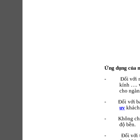
Ứng dụng của 
-
Đối với 
kính …. v
cho ngành
-
Đối với b
uv
khách 
-
Không chỉ
độ bền.
-
Đối với 