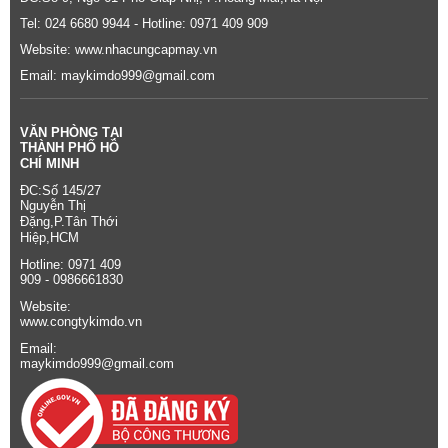
Tel: 024 6680 9944 - Hotline: 0971 409 909
Website:
www.nhacungcapmay.vn
Email: maykimdo999@gmail.com
VĂN PHÒNG TẠI
THÀNH PHỐ HỒ
CHÍ MINH
ĐC:Số 145/27
Nguyễn Thị
Đặng,P.Tân Thới
Hiệp,HCM
Hotline: 0971 409
909 - 0986661830
Website:
www.congtykimdo.vn
Email:
maykimdo999@gmail.com