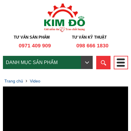
TƯ VẤN SẢN PHẨM
TƯ VẤN KỸ THUẬT
0971 409 909
098 666 1830
DANH MỤC SẢN PHẨM
Trang chủ
Video