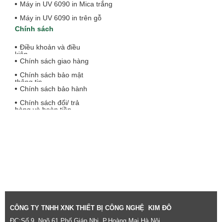
Máy in UV 6090 in Mica trắng
Máy in UV 6090 in trên gỗ
Chính sách
Điều khoản và điều
kiện
Chính sách giao hàng
Chính sách bảo mật
thông tin
Chính sách bảo hành
Chính sách đổi/ trả
hàng và hoàn tiền
CÔNG TY TNHH XNK THIẾT BỊ CÔNG NGHỆ KIM ĐÔ
ĐC:Số 9, Ngõ 61 Phố Giáp Nhị, P.Hoàng Mai,Hà Nội