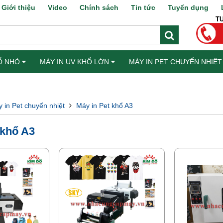
Giới thiệu
Video
Chính sách
Tin tức
Tuyển dụng
T
HỔ NHỎ
MÁY IN UV KHỔ LỚN
MÁY IN PET CHUYỂN NHIỆ
KIỆN
 in Pet chuyển nhiệt
Máy in Pet khổ A3
 khổ A3