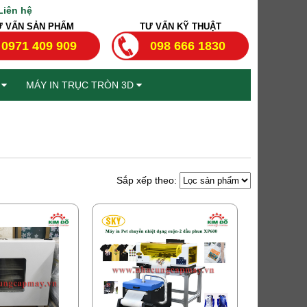
Liên hệ
Ư VẤN SẢN PHẨM
TƯ VẤN KỸ THUẬT
0971 409 909
098 666 1830
T
MÁY IN TRỤC TRÒN 3D
Sắp xếp theo: