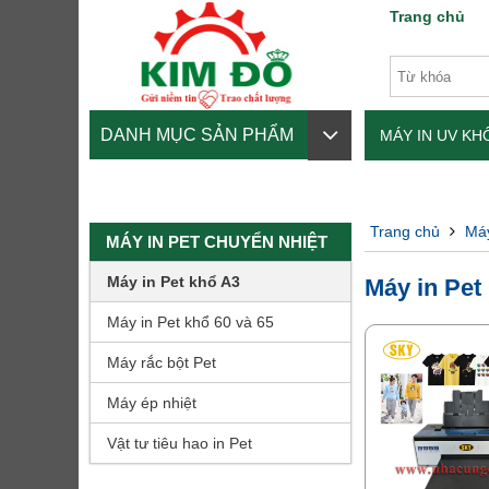
Trang chủ
DANH MỤC SẢN PHẨM
MÁY IN UV K
MỰC IN-PHỤ 
Trang chủ
Máy
MÁY IN PET CHUYỂN NHIỆT
Máy in Pet khổ A3
Máy in Pet
Máy in Pet khổ 60 và 65
Máy rắc bột Pet
Máy ép nhiệt
Vật tư tiêu hao in Pet