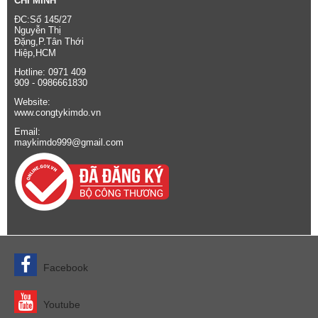
CHÍ MINH
ĐC:Số 145/27
Nguyễn Thị
Đặng,P.Tân Thới
Hiệp,HCM
Hotline: 0971 409
909 - 0986661830
Website:
www.congtykimdo.vn
Email:
maykimdo999@gmail.com
Facebook
Youtube