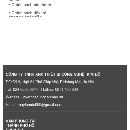
thông tin
Chính sách bảo hành
Chính sách đổi/ trả
hàng và hoàn tiền
CÔNG TY TNHH XNK THIẾT BỊ CÔNG NGHỆ KIM ĐÔ
ĐC:Số 9, Ngõ 61 Phố Giáp Nhị, P.Hoàng Mai,Hà Nội
Tel: 024 6680 9944 - Hotline: 0971 409 909
Website:
www.nhacungcapmay.vn
Email: maykimdo999@gmail.com
VĂN PHÒNG TẠI
THÀNH PHỐ HỒ