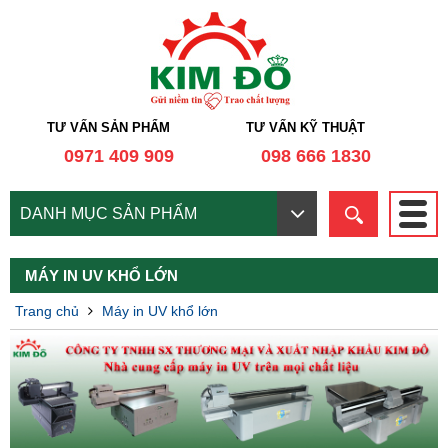
TƯ VẤN SẢN PHẨM
TƯ VẤN KỸ THUẬT
0971 409 909
098 666 1830
DANH MỤC SẢN PHẨM
MÁY IN UV KHỔ LỚN
Trang chủ
Máy in UV khổ lớn