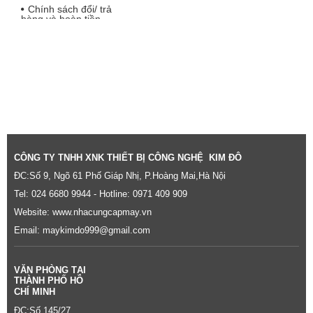
Chính sách đổi/ trả
hàng và hoàn tiền
CÔNG TY TNHH XNK THIẾT BỊ CÔNG NGHỆ KIM ĐÔ
ĐC:Số 9, Ngõ 61 Phố Giáp Nhị, P.Hoàng Mai,Hà Nội
Tel: 024 6680 9944 - Hotline: 0971 409 909
Website:
www.nhacungcapmay.vn
Email: maykimdo999@gmail.com
VĂN PHÒNG TẠI
THÀNH PHỐ HỒ
CHÍ MINH
ĐC:Số 145/27